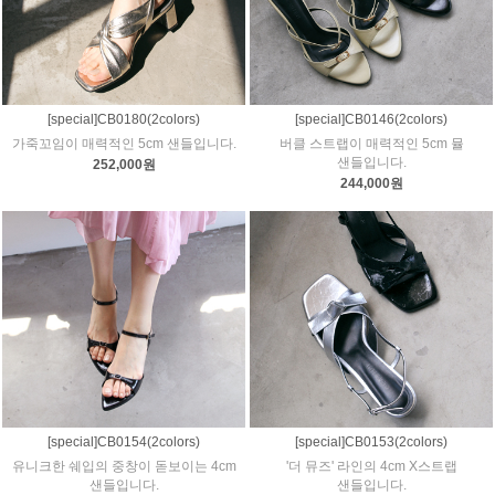
[special]CB0180(2colors)
[special]CB0146(2colors)
가죽꼬임이 매력적인 5cm 샌들입니다.
버클 스트랩이 매력적인 5cm 뮬
샌들입니다.
252,000원
244,000원
[special]CB0154(2colors)
[special]CB0153(2colors)
유니크한 쉐입의 중창이 돋보이는 4cm
'더 뮤즈' 라인의 4cm X스트랩
샌들입니다.
샌들입니다.