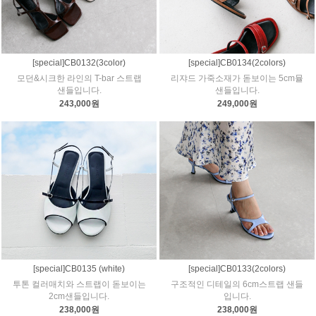
[special]CB0132(3color)
[special]CB0134(2colors)
모던&시크한 라인의 T-bar 스트랩
리쟈드 가죽소재가 돋보이는 5cm뮬
샌들입니다.
샌들입니다.
243,000원
249,000원
[special]CB0135 (white)
[special]CB0133(2colors)
투톤 컬러매치와 스트랩이 돋보이는
구조적인 디테일의 6cm스트랩 샌들
2cm샌들입니다.
입니다.
238,000원
238,000원