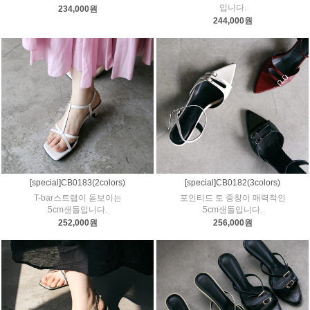
입니다.
234,000원
244,000원
[special]CB0183(2colors)
[special]CB0182(3colors)
T-bar스트랩이 돋보이는
포인티드 토 중창이 매력적인
5cm샌들입니다.
5cm샌들입니다.
252,000원
256,000원