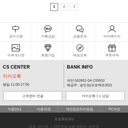
1
2
3
공지사항
카톡상담
상품문의
마이페이지
리뷰게시판
회원가입
배송조회
쿠폰내역
CS CENTER
BANK INFO
카카오톡
국민 042601-04-235632
평일 11:00-17:00
예금주 : 송민정(프로젝트302)
고객센터 연결
카카오톡 1:1 상담
이용안내
이용약관
개인정보처리방침
PC버전
프로젝트302
대표 : 송민정 ㅣ 개인정보 보호 책임자 : 송민정