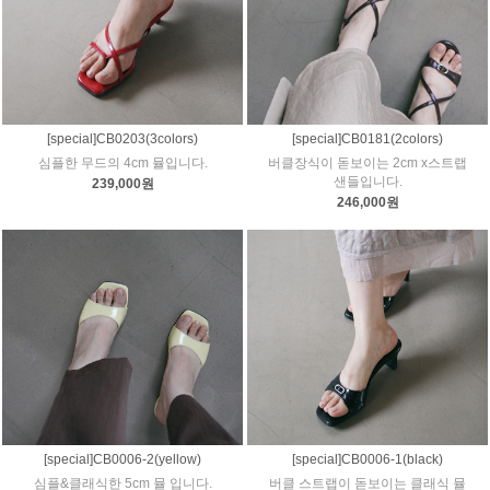
[special]CB0203(3colors)
[special]CB0181(2colors)
심플한 무드의 4cm 뮬입니다.
버클장식이 돋보이는 2cm x스트랩
샌들입니다.
239,000원
246,000원
[special]CB0006-2(yellow)
[special]CB0006-1(black)
심플&클래식한 5cm 뮬 입니다.
버클 스트랩이 돋보이는 클래식 뮬