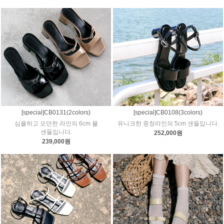
[special]CB0131(2colors)
[special]CB0108(3colors)
심플하고 모던한 라인의 6cm 뮬
유니크한 중창라인의 5cm 샌들입니다.
샌들입니다.
252,000원
239,000원