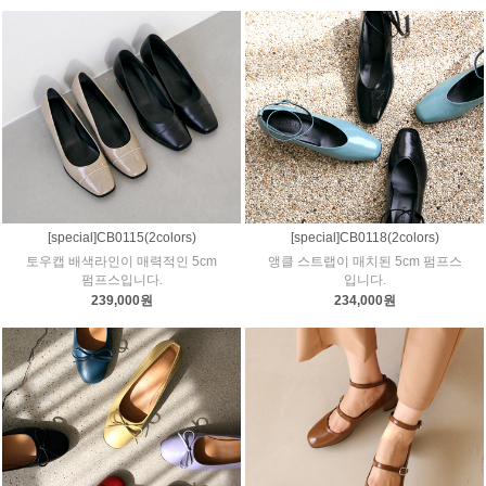
[special]CB0115(2colors)
[special]CB0118(2colors)
토우캡 배색라인이 매력적인 5cm
앵클 스트랩이 매치된 5cm 펌프스
펌프스입니다.
입니다.
239,000원
234,000원