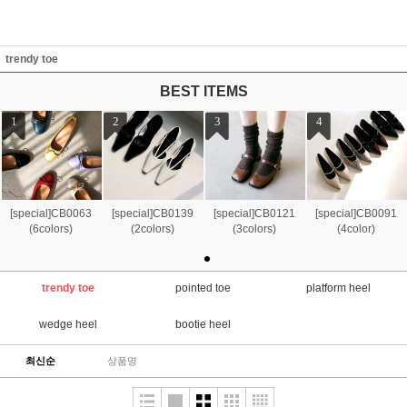
trendy toe
BEST ITEMS
1
2
3
4
[special]CB0063
[special]CB0139
[special]CB0121
[special]CB0091
(6colors)
(2colors)
(3colors)
(4color)
trendy toe
pointed toe
platform heel
wedge heel
bootie heel
최신순
상품명