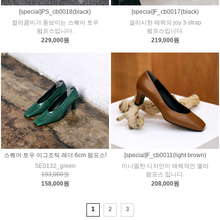
[special]PS_cb0018(black)
[special]F_cb0017(black)
컬러콤비가 돋보이는 스퀘어 토우
걸리시한 매력의 joy 3-strap
펌프스입니다.
펌프스입니다.
229,000원
219,000원
스퀘어 토우 이그조틱 레더 6cm 펌프스!
[special]F_cb0011(light brown)
SE0132_green
미니멀한 디자인이 매력적인 엘라
193,000원
펌프스 입니다.
158,000원
208,000원
1
2
3