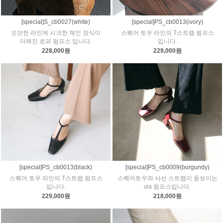
[special]S_cb0027(white)
[special]PS_cb0013(ivory)
모던한 라인에 시크한 체인 장식이
스퀘어 토우 라인의 T스트랩 펌프스
더해진 로퍼 펌프스 입니다.
입니다.
228,000원
229,000원
[special]PS_cb0013(black)
[special]PS_cb0009(burgundy)
스퀘어 토우 라인의 T스트랩 펌프스
스퀘어토우와 사선 스트랩이 돋보이는
입니다.
via 펌프스입니다.
229,000원
218,000원