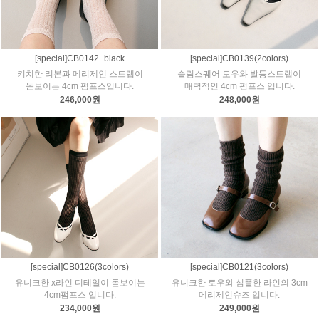
[special]CB0142_black
[special]CB0139(2colors)
키치한 리본과 메리제인 스트랩이
슬림스퀘어 토우와 발등스트랩이
돋보이는 4cm 펌프스입니다.
매력적인 4cm 펌프스 입니다.
246,000원
248,000원
[special]CB0126(3colors)
[special]CB0121(3colors)
유니크한 x라인 디테일이 돋보이는
유니크한 토우와 심플한 라인의 3cm
4cm펌프스 입니다.
메리제인슈즈 입니다.
234,000원
249,000원