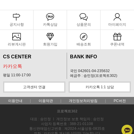
공지사항
카톡상담
상품문의
마이페이지
리뷰게시판
회원가입
배송조회
쿠폰내역
CS CENTER
BANK INFO
카카오톡
국민 042601-04-235632
평일 11:00-17:00
예금주 : 송민정(프로젝트302)
고객센터 연결
카카오톡 1:1 상담
이용안내
이용약관
개인정보처리방침
PC버전
프로젝트302
대표 : 송민정 ㅣ 개인정보 보호 책임자 : 송민정
사업자 등록번호 : 388-21-01108
통신판매업신고번호 : 제2024-서울성동-0835호
전화 : 카카오톡,게시판 상담만 가능합니다