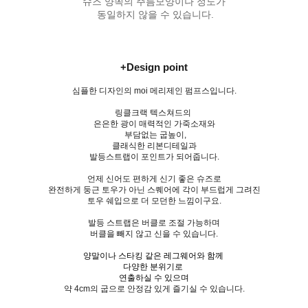
슈즈 양쪽의 주름모양이나 정도가
동일하지 않을 수 있습니다.
+Design point
심플한 디자인의 moi 메리제인 펌프스입니다.
링클크랙 텍스쳐드의
은은한 광이 매력적인 가죽소재와
부담없는 굽높이,
클래식한 리본디테일과
발등스트랩이 포인트가 되어줍니다.
언제 신어도 편하게 신기 좋은 슈즈로
완전하게 둥근 토우가 아닌 스퀘어에 각이 부드럽게 그려진
토우 쉐입으로 더 모던한 느낌이구요.
발등 스트랩은 버클로 조절 가능하며
버클을 빼지 않고 신을 수 있습니다.
양말이나 스타킹 같은 레그웨어와 함께
다양한 분위기로
연출하실 수 있으며
약 4cm의 굽으로 안정감 있게 즐기실 수 있습니다.