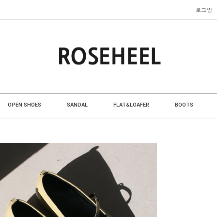
로그인
OPEN SHOES
SANDAL
FLAT&LOAFER
BOOTS