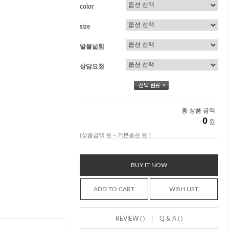
color
size
발볼넓힘
상담요청
총 상품 금액
0
원
(상품금액
원 + 기본옵션
원 )
BUY IT NOW
ADD TO CART
WISH LIST
|
REVIEW ( )
Q & A ( )