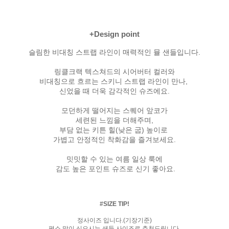
+Design point
슬림한 비대칭 스트랩 라인이 매력적인 뮬 샌들입니다.
링클크랙 텍스쳐드의 시어버터 컬러와
비대칭으로 흐르는 스키니 스트랩 라인이 만나,
신었을 때 더욱 감각적인 슈즈에요.
모던하게 떨어지는 스퀘어 앞코가
세련된 느낌을 더해주며,
부담 없는 키튼 힐(낮은 굽) 높이로
가볍고 안정적인 착화감을 즐겨보세요.
밋밋할 수 있는 여름 일상 룩에
감도 높은 포인트 슈즈로 신기 좋아요.
#SIZE TIP!
정사이즈 입니다.(기장기준)
평소 많이 신으시는 샌들 사이즈로 추천드립니다.