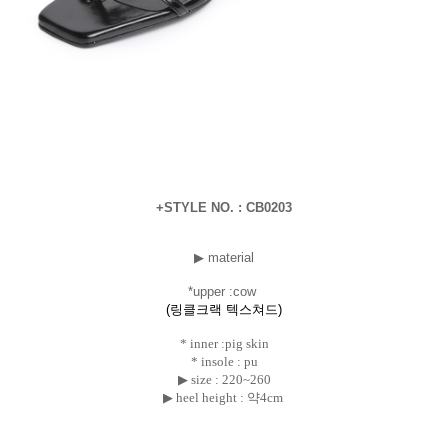
+STYLE NO. : CB0203
▶ material
*uppe
r :cow
(링클크랙 텍스쳐드)
* inner :pig skin
* insole : pu
▶ size :
220~260
▶ heel height : 약4cm