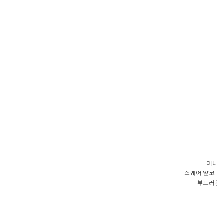
미니
스퀘어 앞코
부드러운