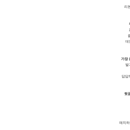
리
데
가장 
발
답답
뒷
매치하