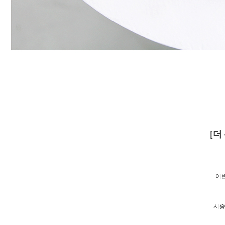
[더
이번
시중