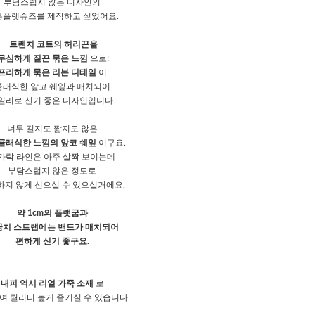
부담스럽지 않은 디자인의
본플랫슈즈를 제작하고 싶었어요.
트렌치 코트의 허리끈을
무심하게 질끈 묶은 느낌
으로!
프리하게 묶은 리본 디테일
이
클래식한 앞코 쉐잎과 매치되어
일리로 신기 좋은 디자인입니다.
너무 길지도 짧지도 않은
클래식한 느낌의 앞코 쉐잎
이구요.
가락 라인은 아주 살짝 보이는데
부담스럽지 않은 정도로
하지 않게 신으실 수 있으실거에요.
약 1cm의 플랫굽과
꿈치 스트랩에는 밴드가 매치되어
편하게 신기 좋구요.
내피 역시 리얼 가죽 소재
로
여 퀄리티 높게 즐기실 수 있습니다.