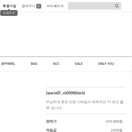
회원가입
장바구니
마이페이지
0
3,000 P
APPAREL
BAG
ACC
SALE
ONLY YOU
[special]F_cb0008(black)
무심하게 묶은 리본 디테일이 매력적인 '더 뮤즈 플
랫' 입니다.
판매가
219,000원
적립금
2190원