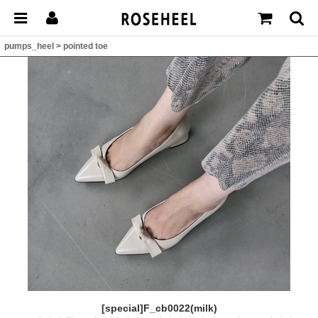
pumps_heel
>
pointed toe
[special]F_cb0022(milk)