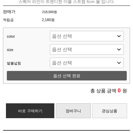
스퀘어 라인이 트렌디한 더블 스트랩 6cm 뮬 입니다.
판매가
218,000원
적립금
2,180원
color
size
발볼넓힘
옵션 선택 완료
0
총 상품 금액
원
바로 구매하기
장바구니
관심상품