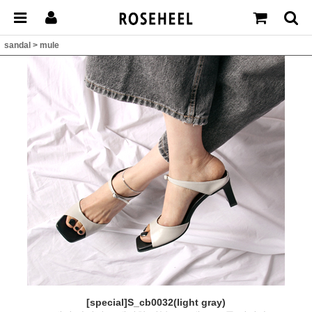
sandal
>
mule
[special]S_cb0032(light gray)