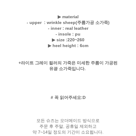
▶
material
- upper : wrinkle sheep(주름가공 소가죽)
- inner : real leather
- insole : pu
▶ size :
220~260
▶
heel height : 6cm
+라이트 그레이 컬러의 가죽은 미세한 주름이 가공된
유광 소가죽입니다.
# 꼭 읽어주세요:D
모든 슈즈는 오더메이드 방식으로
주문 후 주말, 공휴일 제외하고
약 7~14일 정도의 기간이 소요됩니다.