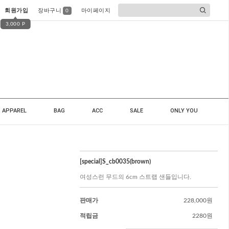
회원가입
장바구니
마이페이지
0
3,000 P
APPAREL
BAG
ACC
SALE
ONLY YOU
[special]S_cb0035(brown)
여성스런 무드의 6cm 스트랩 샌들입니다.
판매가
228,000원
적립금
2280원