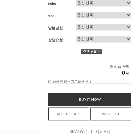
color
size
발볼넓힘
상담요청
총 상품 금액
0
원
(상품금액
원 + 기본옵션
원 )
BUY IT NOW
ADD TO CART
WISH LIST
|
REVIEW ( )
Q & A ( )