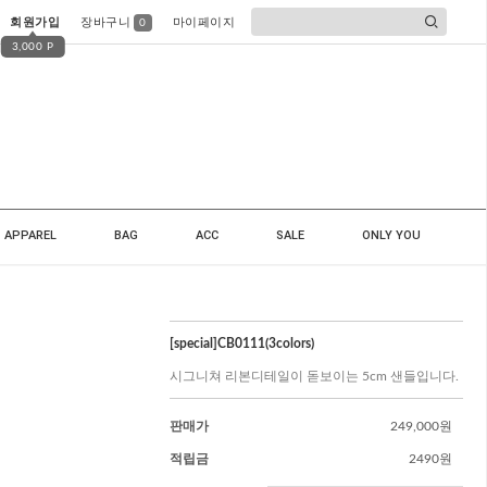
회원가입
장바구니
마이페이지
0
3,000 P
APPAREL
BAG
ACC
SALE
ONLY YOU
[special]CB0111(3colors)
시그니쳐 리본디테일이 돋보이는 5cm 샌들입니다.
판매가
249,000원
적립금
2490원