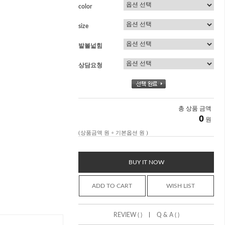
color
size
발볼넓힘
상담요청
총 상품 금액
0
원
(상품금액
원 + 기본옵션
원 )
BUY IT NOW
ADD TO CART
WISH LIST
|
REVIEW ( )
Q & A ( )