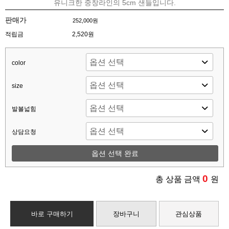
유니크한 중창라인의 5cm 샌들입니다.
판매가
252,000원
적립금
2,520원
color
size
발볼넓힘
상담요청
옵션 선택 완료
0
총 상품 금액
원
바로 구매하기
장바구니
관심상품