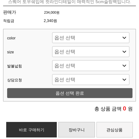
스퀘어 토우쉐입에 컷라인디테일이 매력적인 5cm슬링백입니다.
판매가
234,000원
적립금
2,340원
color
size
발볼넓힘
상담요청
옵션 선택 완료
0
총 상품 금액
원
바로 구매하기
장바구니
관심상품