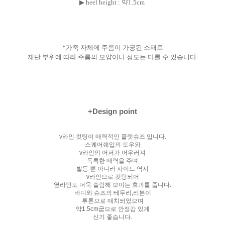
▶ heel height : 약1.5cm
*가죽 자체에 주름이 가공된 소재로
재단 부위에 따라 주름의 모양이나 정도는
다를 수 있습니다.
+Design point
v라인 컷팅이 매력적인 플랫슈즈 입니다.
스퀘어쉐입의 토우와
v라인의 어퍼가 어우러져
독특한 매력을 주며
발등 뿐 아니라 사이드 역시
v라인으로 컷팅되어
옆라인도 더욱 슬림해 보이는 효과를 줍니다.
바디와 슈즈의 테두리,리본이
투톤으로 매치되었으며
약1.5cm굽으로 안정감 있게
신기 좋습니다.