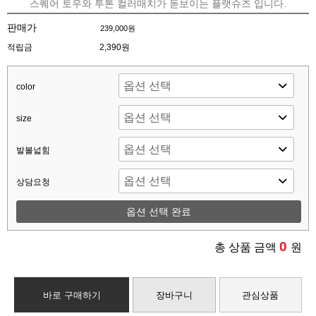
스퀘어 토우와 투톤 컬러매치가 돋보이는 플랫슈즈 입니다.
판매가
239,000원
적립금
2,390원
color
size
발볼넓힘
상담요청
옵션 선택 완료
0
총 상품 금액
원
바로 구매하기
장바구니
관심상품