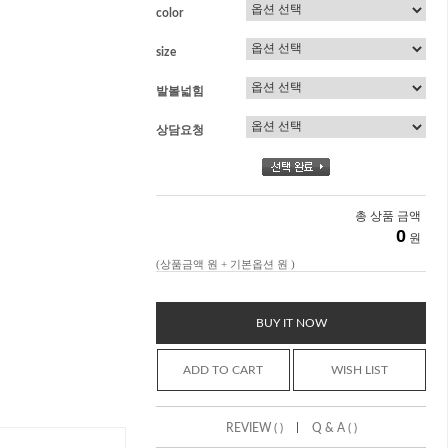
color
size
발볼넓힘
상담요청
총 상품 금액
0
원
(상품금액
원 + 기본옵션
원 )
BUY IT NOW
ADD TO CART
WISH LIST
|
REVIEW ( )
Q & A ( )