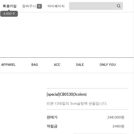
회원가입
장바구니
마이페이지
0
3,000 P
APPAREL
BAG
ACC
SALE
ONLY YOU
[special]CB0130(3colors)
리본 디테일의 5cm슬링백 샌들입니다.
판매가
248,000원
적립금
2480원