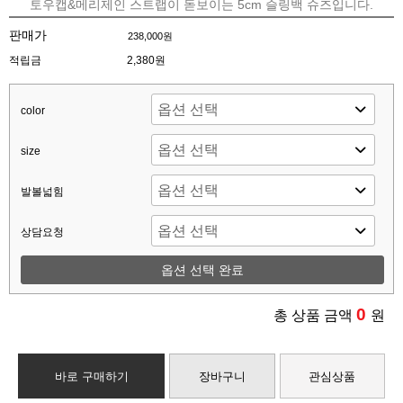
토우캡&메리제인 스트랩이 돋보이는 5cm 슬링백 슈즈입니다.
판매가
238,000원
적립금
2,380원
color
size
발볼넓힘
상담요청
옵션 선택 완료
0
총 상품 금액
원
바로 구매하기
장바구니
관심상품