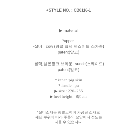
+STYLE NO. : CB0116-1
▶ material
*uppe
r
-실버 : cow
(링클 크랙 텍스쳐드 소가죽)
patent(앞코)
-블랙,살몬핑크,브라운: suede(스웨이드)
patent(앞코)
* inner :pig skin
* insole : pu
▶ size :
220~255
▶ heel height : 약5cm
*실버소재는 링클크랙이 가공된 소재로
재단 부위에 따라 주름의 모양이나 정도는
다를 수 있습니다.