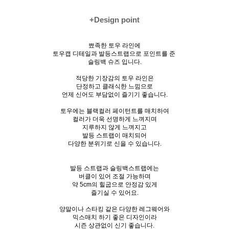
+Design point
뾰족한 토우 라인에
토우캡 디테일과 발등스트랩으로 포인트를 준
슬링백 슈즈 입니다.
적당한 기장감의 토우 라인은
단정하고 클래식한 느낌으로
언제 신어도 부담없이 즐기기 좋습니다.
토우에는 블랙컬러 페이턴트를 매치하여
컬러가 더욱 선명하게 느껴지며
지루하지 않게 느껴지고
발등 스트랩이 매치되어
다양한 분위기로 신을 수 있습니다.
발등 스트랩과 슬링백스트랩에는
버클이 있어 조절 가능하며
약 5cm의 힐굽으로 안정감 있게
즐기실 수 있어요.
양말이나 스타킹 같은 다양한 레그웨어와
믹스매치 하기 좋은 디자인이라
시즌 상관없이 신기 좋습니다.