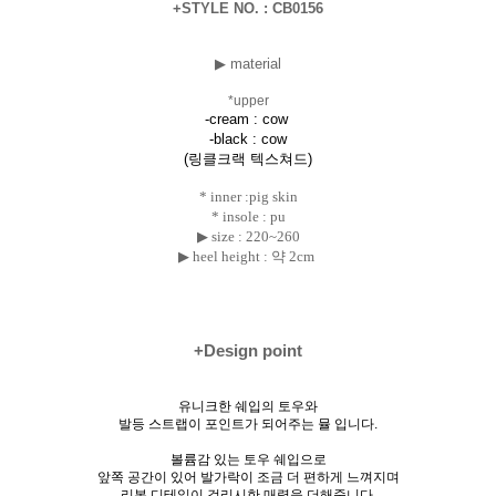
+STYLE NO. : CB0156
▶ material
*upper
-cream : cow
-black :
cow
(링클크랙 텍스쳐드)
* inner :pig skin
* insole : pu
▶ size :
220~260
▶ heel height : 약 2cm
+Design point
유니크한 쉐입의 토우와
발등 스트랩이 포인트가 되어주는 뮬 입니다.
볼륨감 있는 토우 쉐입으로
앞쪽 공간이 있어 발가락이 조금 더 편하게 느껴지며
리본 디테일이 걸리시한 매력을 더해줍니다.