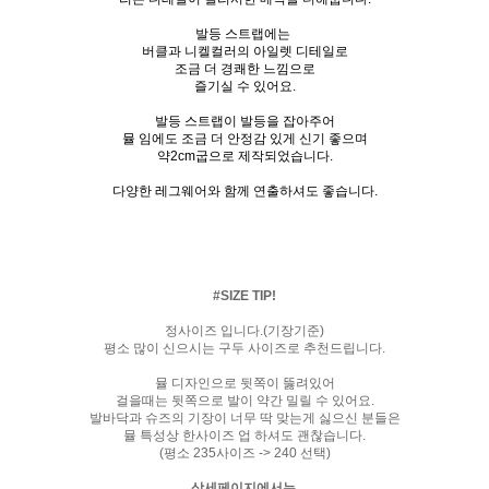
발등 스트랩에는
버클과 니켈컬러의 아일렛 디테일로
조금 더 경쾌한 느낌으로
즐기실 수 있어요.
발등 스트랩이 발등을 잡아주어
뮬 임에도 조금 더 안정감 있게 신기 좋으며
약2cm굽으로 제작되었습니다.
다양한 레그웨어와 함께 연출하셔도 좋습니다.
#SIZE TIP!
정사이즈 입니다.(기장기준)
평소 많이 신으시는 구두 사이즈로 추천드립니다.
뮬 디자인으로 뒷쪽이 뚫려있어
걸을때는 뒷쪽으로 발이 약간 밀릴 수 있어요.
발바닥과 슈즈의 기장이 너무 딱 맞는게 싫으신 분들은
뮬 특성상 한사이즈 업 하셔도 괜찮습니다.
(평소 235사이즈 -> 240 선택)
상세페이지에서는