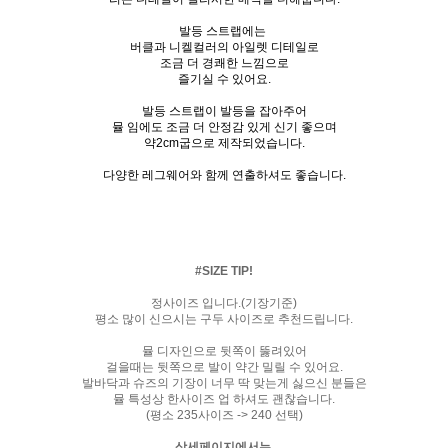
발등 스트랩에는
버클과 니켈컬러의 아일렛 디테일로
조금 더 경쾌한 느낌으로
즐기실 수 있어요.
발등 스트랩이 발등을 잡아주어
뮬 임에도 조금 더 안정감 있게 신기 좋으며
약2cm굽으로 제작되었습니다.
다양한 레그웨어와 함께 연출하셔도 좋습니다.
#SIZE TIP!
정사이즈 입니다.(기장기준)
평소 많이 신으시는 구두 사이즈로 추천드립니다.
뮬 디자인으로 뒷쪽이 뚫려있어
걸을때는 뒷쪽으로 발이 약간 밀릴 수 있어요.
발바닥과 슈즈의 기장이 너무 딱 맞는게 싫으신 분들은
뮬 특성상 한사이즈 업 하셔도 괜찮습니다.
(평소 235사이즈 -> 240 선택)
상세페이지에서는