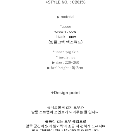
+STYLE NO. : CB0156
▶ material
*upper
-cream : cow
-black :
cow
(링클크랙 텍스쳐드)
* inner :pig skin
* insole : pu
▶ size :
220~260
▶ heel height : 약 2cm
+Design point
유니크한 쉐입의 토우와
발등 스트랩이 포인트가 되어주는 뮬 입니다.
볼륨감 있는 토우 쉐입으로
앞쪽 공간이 있어 발가락이 조금 더 편하게 느껴지며
리본 디테일이 걸리시한 매력을 더해줍니다.