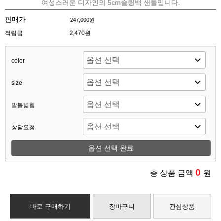
여성스러운 디자인의 5cm슬링백 샌들입니다.
판매가
247,000원
적립금
2,470원
color
size
발볼넓힘
상담요청
옵션 선택 완료
0
총 상품 금액
원
바로 구매하기
장바구니
관심상품