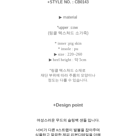
+STYLE NO. : CB0143
▶ material
*uppe
r :cow
(링클 텍스쳐드 소가죽)
* inner :pig skin
* insole : pu
▶ size :
220~260
▶ heel height : 약 5cm
*링클 텍스쳐드 소재로
재단 부위에 따라 주름의 모양이나
정도는 다를 수 있습니다.
+Design point
여성스러운 무드의 슬링백 샌들 입니다.
너비가 다른 x스트랩이 발볼을 잡아주며
심플하고 깔끔한 제피 리본디테일을 더해