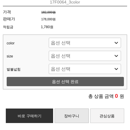
17F0064_3color
가격
182,000원
판매가
178,000원
적립금
1,780원
color
size
발볼넓힘
옵션 선택 완료
0
총 상품 금액
원
바로 구매하기
장바구니
관심상품