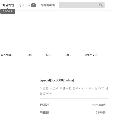
회원가입
장바구니
마이페이지
0
3,000 P
APPAREL
BAG
ACC
SALE
ONLY YOU
[special]S_cb0002(white)
모던한 라인과 트렌디한 분위기가 어우러진 6cm 샌
들입니다.
판매가
219,000원
적립금
2190원