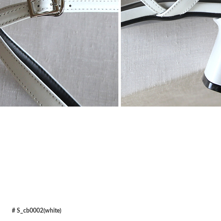
# S_cb0002(white)