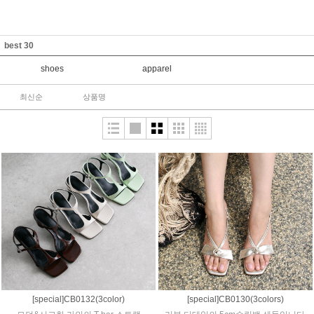
best 30
shoes
apparel
최신순
상품명
[special]CB0132(3color)
[special]CB0130(3colors)