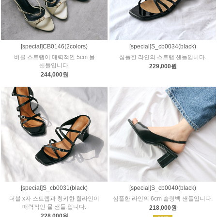
[special]CB0146(2colors)
[special]S_cb0034(black)
버클 스트랩이 매력적인 5cm 뮬
심플한 라인의 스트랩 샌들입니다.
샌들입니다.
229,000원
244,000원
[special]S_cb0031(black)
[special]S_cb0040(black)
더블 x자 스트랩과 청키한 힐라인이
심플한 라인의 6cm 슬링백 샌들입니다.
매력적인 뮬 샌들 입니다.
218,000원
228,000원