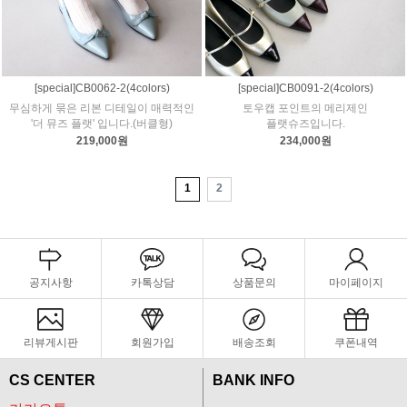
[special]CB0062-2(4colors)
[special]CB0091-2(4colors)
무심하게 묶은 리본 디테일이 매력적인
토우캡 포인트의 메리제인
'더 뮤즈 플랫' 입니다.(버클형)
플랫슈즈입니다.
219,000원
234,000원
1
2
공지사항
카톡상담
상품문의
마이페이지
리뷰게시판
회원가입
배송조회
쿠폰내역
CS CENTER
BANK INFO