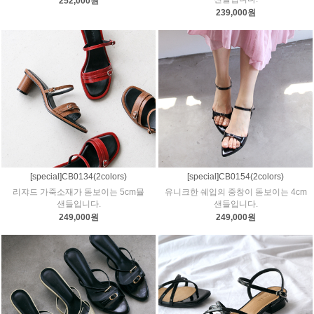
252,000원
239,000원
[special]CB0134(2colors)
[special]CB0154(2colors)
리쟈드 가죽소재가 돋보이는 5cm뮬
유니크한 쉐입의 중창이 돋보이는 4cm
샌들입니다.
샌들입니다.
249,000원
249,000원