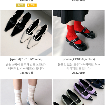
154,000원
246,000원
[special]CB0139(2colors)
[special]CB0156(2colors)
슬림스퀘어 토우와 발등스트랩이
볼륨감 있는 토우가 매력적인 2cm
매력적인 4cm 펌프스 입니다.
메리제인 뮬 입니다.
248,000원
263,000원