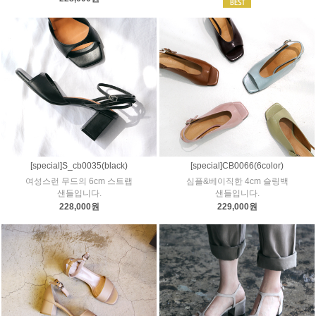
[special]S_cb0035(black)
[special]CB0066(6color)
여성스런 무드의 6cm 스트랩
심플&베이직한 4cm 슬링백
샌들입니다.
샌들입니다.
228,000원
229,000원