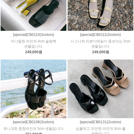
[special]CB0110(3colors)
[special]CB0111(3colors)
미니멀한 라인의 4cm 슬링백
시그니쳐 리본디테일이 돋보이는 5cm
샌들입니다.
샌들입니다.
249,000원
249,000원
[special]CB0108(3colors)
[special]CB0131(2colors)
유니크한 중창라인의 5cm 샌들입니다.
심플하고 모던한 라인의 6cm 뮬
샌들입니다.