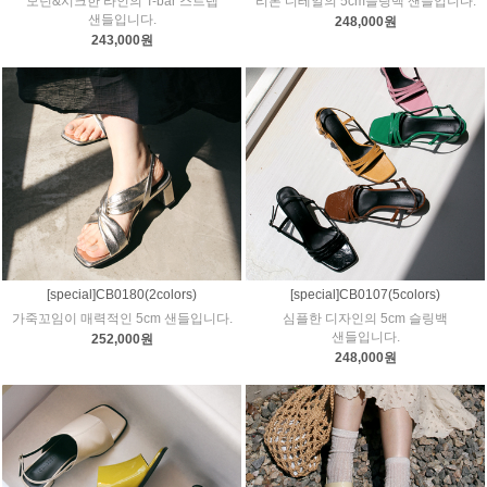
모던&시크한 라인의 T-bar 스트랩
리본 디테일의 5cm슬링백 샌들입니다.
샌들입니다.
248,000원
243,000원
[special]CB0180(2colors)
[special]CB0107(5colors)
가죽꼬임이 매력적인 5cm 샌들입니다.
심플한 디자인의 5cm 슬링백
샌들입니다.
252,000원
248,000원