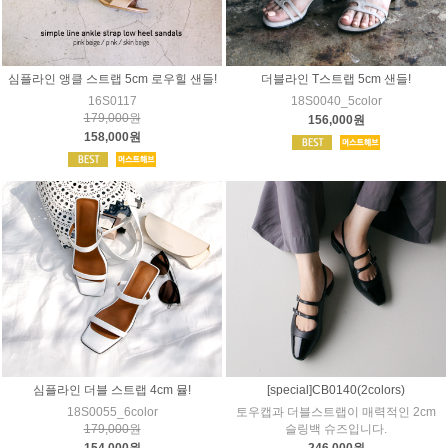
심플라인 앵클 스트랩 5cm 로우힐 샌들!
더블라인 T스트랩 5cm 샌들!
16S0117
18S0040_5color
179,000원
156,000원
158,000원
심플라인 더블 스트랩 4cm 뮬!
[special]CB0140(2colors)
18S0055_6color
토우캡과 더블스트랩이 매력적인 2cm
179,000원
슬링백 슈즈입니다.