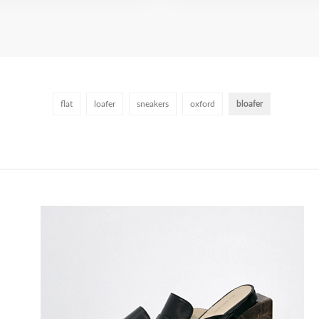
flat
loafer
sneakers
oxford
bloafer