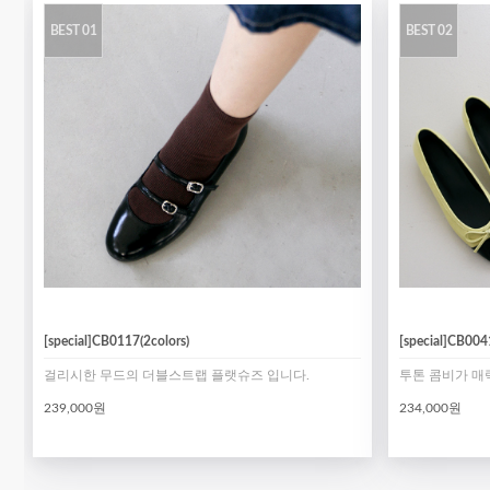
BEST 01
BEST 02
[special]CB0117(2colors)
[special]CB0041
걸리시한 무드의 더블스트랩 플랫슈즈 입니다.
투톤 콤비가 매
239,000원
234,000원